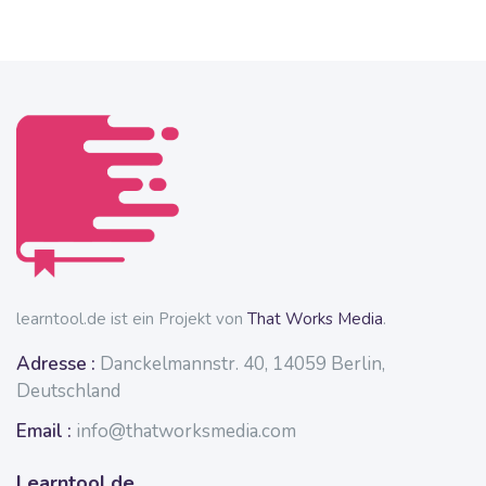
Blöcke
Blöcke
learntool.de ist ein Projekt von
That Works Media
.
Adresse :
Danckelmannstr. 40, 14059 Berlin,
Deutschland
Email :
info@thatworksmedia.com
Learntool.de