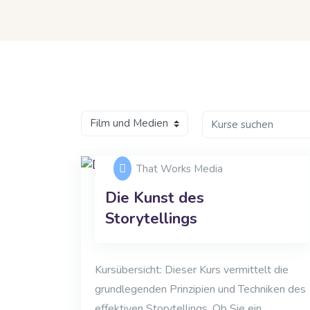
Blöcke
Zum Hauptinhalt
Blöcke
Kurse suchen
Kursbereiche
That Works Media
Die Kunst des
Storytellings
Kursübersicht: Dieser Kurs vermittelt die
grundlegenden Prinzipien und Techniken des
effektiven Storytellings. Ob Sie ein