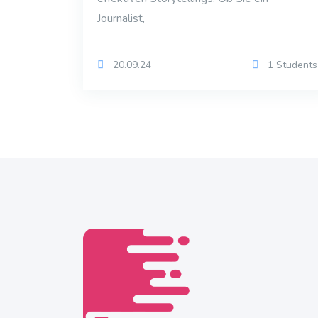
Journalist,
20.09.24
1 Students
Blöcke
Blöcke