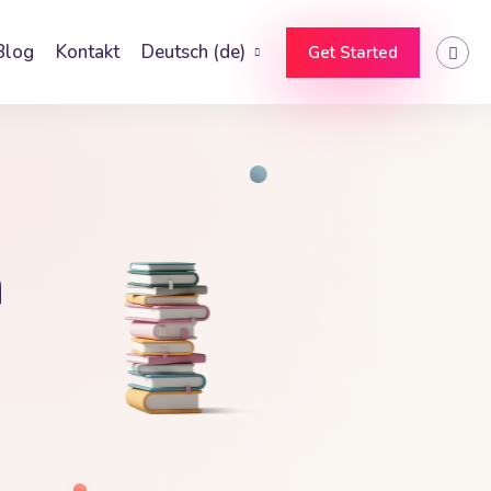
Blog
Kontakt
Deutsch ‎(de)‎
Get Started
n