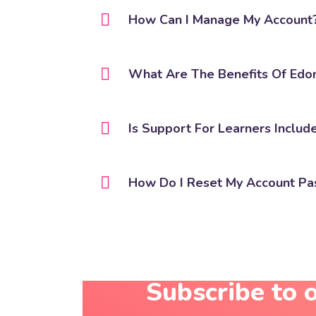
How Can I Manage My Account
What Are The Benefits Of Edo
Is Support For Learners Includ
How Do I Reset My Account P
Subscribe to 
[Edly] Newsletter überspringen