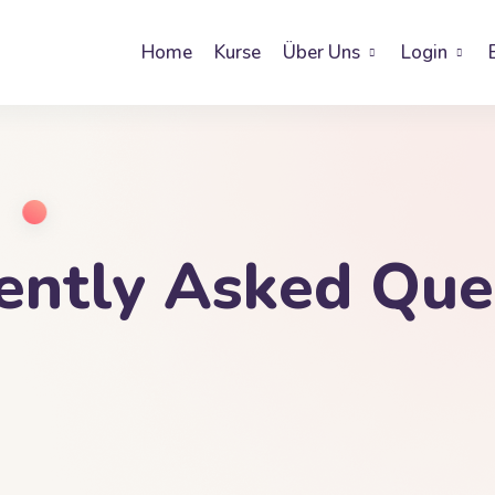
Home
Kurse
Über Uns
Login
ently Asked Que