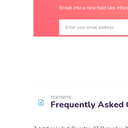
Break into a new field like info
Zum Hauptinhalt
TEXTSEITE
Frequently Asked 
Blöcke
Abschlussbedingungen