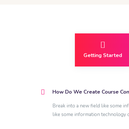
Blöcke
[Edly] FAQs überspringen
Getting Started
How Do We Create Course Con
Break into a new field like some in
like some information technology o