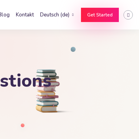
Blog
Kontakt
Deutsch ‎(de)‎
Get Started
stions