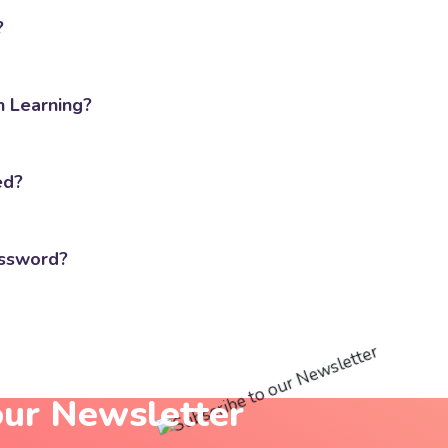
?
n Learning?
ed?
assword?
our
Newsletter