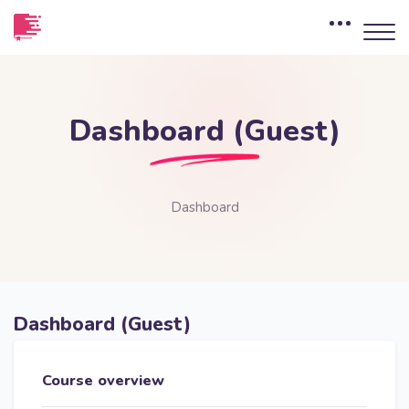
Skip to main content
Dashboard (Guest)
Dashboard
Dashboard (Guest)
Blocks
Main content blocks
Skip Course overview
Course overview