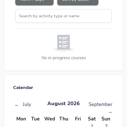
Search by activity type or name
No in-progress courses
Skip Calendar
Calendar
August 2026
←
July
September
→
Monday
Tuesday
Wednesday
Thursday
Friday
Saturday
Sunday
Mon
Tue
Wed
Thu
Fri
Sat
Sun
No events, Saturd
No events, 
1
2